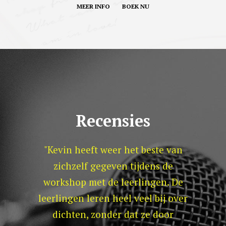
MEER INFO
BOEK NU
Recensies
t Gents
"Kevin heeft weer het beste van
"De c
l veel
zichzelf gegeven tijdens de
kreeg 
usiasme.
workshop met de leerlingen. De
eerst
iteloos
leerlingen leren heel veel bij over
zelfver
nde
dichten, zonder dat ze door
een