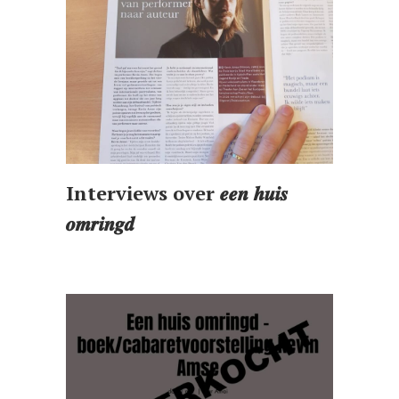
Interviews over 𝒆𝒆𝒏 𝒉𝒖𝒊𝒔
𝒐𝒎𝒓𝒊𝒏𝒈𝒅