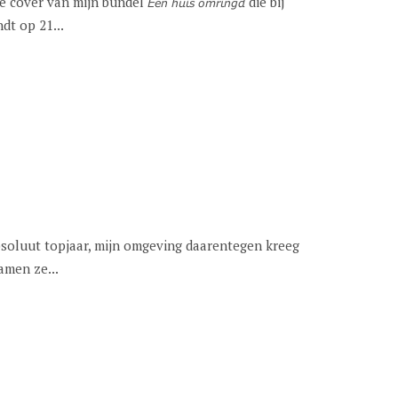
r van mijn bundel 𝘌𝘦𝘯 𝘩𝘶𝘪𝘴 𝘰𝘮𝘳𝘪𝘯𝘨𝘥 die bij
dt op 21...
absoluut topjaar, mijn omgeving daarentegen kreeg
amen ze...