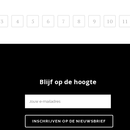
3
4
5
6
7
8
9
10
11
Blijf op de hoogte