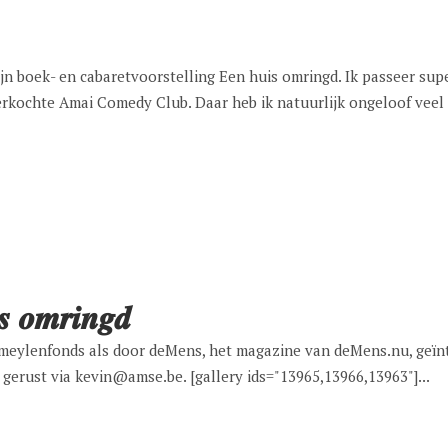
n boek- en cabaretvoorstelling Een huis omringd. Ik passeer su
rkochte Amai Comedy Club. Daar heb ik natuurlijk ongeloof veel zi
𝒎𝒓𝒊𝒏𝒈𝒅
meylenfonds als door deMens, het magazine van deMens.nu, geïnt
n gerust via kevin@amse.be. [gallery ids="13965,13966,13963"]...