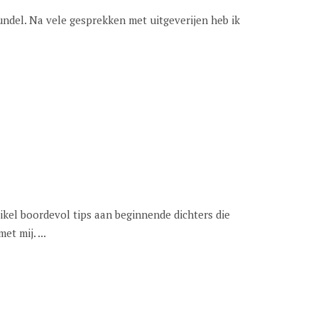
undel. Na vele gesprekken met uitgeverijen heb ik
ef ik een artikel boordevol tips aan beginnende dichters die
t mij. ...