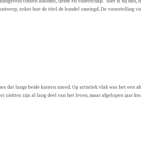
spanningsveld tussen afkomst, liefde en vaderschap." Hier is hij dan, de cove
ontwerp, zeker hoe de titel de bundel omringd. De voorstelling vin
mes dat langs beide kanten sneed. Op artistiek vlak was het een 
) ziektes zijn al lang deel van het leven, maar afgelopen jaar kw