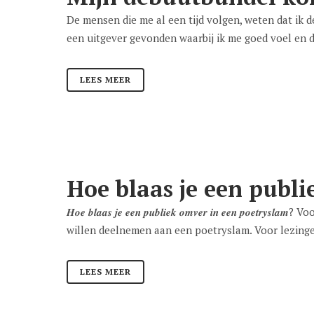
De mensen die me al een tijd volgen, weten dat ik 
een uitgever gevonden waarbij ik me goed voel en di
LEES MEER
Hoe blaas je een publ
𝑯𝒐𝒆 𝒃𝒍𝒂𝒂𝒔 𝒋𝒆 𝒆𝒆𝒏 𝒑𝒖𝒃𝒍𝒊𝒆𝒌 𝒐𝒎𝒗𝒆𝒓 𝒊𝒏 𝒆
willen deelnemen aan een poetryslam. Voor lezinge
LEES MEER