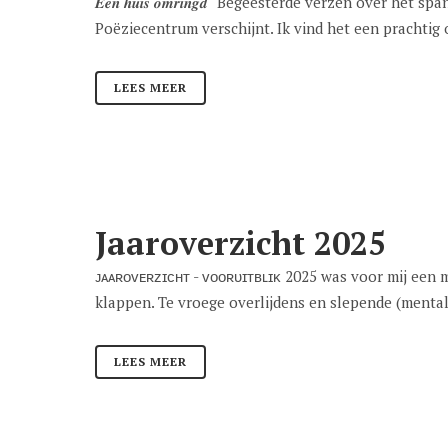
𝑬𝒆𝒏 𝒉𝒖𝒊𝒔 𝒐𝒎𝒓𝒊𝒏𝒈𝒅 "Begeesterde verzen over het 
Poëziecentrum verschijnt. Ik vind het een prachtig 
LEES MEER
Jaaroverzicht 2025
ᴊᴀᴀʀᴏᴠᴇʀᴢɪᴄʜᴛ - ᴠᴏᴏʀᴜɪᴛʙʟɪᴋ 2025 was voor mij een 
klappen. Te vroege overlijdens en slepende (mentale
LEES MEER