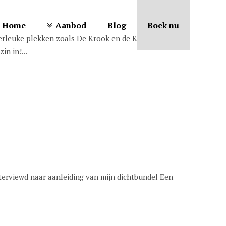
Home
Aanbod
Blog
Boek nu
perleuke plekken zoals De Krook en de KANTL.
n in!...
erviewd naar aanleiding van mijn dichtbundel Een