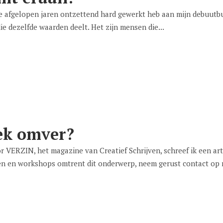
de afgelopen jaren ontzettend hard gewerkt heb aan mijn debuutb
e dezelfde waarden deelt. Het zijn mensen die...
iek omver?
𝒏 𝒑𝒐𝒆𝒕𝒓𝒚𝒔𝒍𝒂𝒎? Voor VERZIN, het magazine van Creatief Schrijven, schre
n en workshops omtrent dit onderwerp, neem gerust contact op me