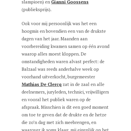
slampioen) en
Gianni Goossens
(publieksprijs).
Ook voor mij persoonlijk was het een
hoogmis en bovendien een van de drukste
dagen van het jaar. Maanden aan
voorbereiding kwamen samen op één avond
waarop alles moest kloppen. De
omstandigheden waren alvast perfect: de
Balzaal was reeds anderhalve week op
voorhand uitverkocht, burgemeester
Mathias De Clercq
zat in de zaal en alle
deelnemers, juryleden, technici, vrijwilligers
en vooral het publiek waren op de
afspraak. Misschien is dit een goed moment
om toe te geven dat de drukte en de hetze
die zo’n dag met zich meebrengen, en
waarover ik soms klaag, mij eigenlijk op het