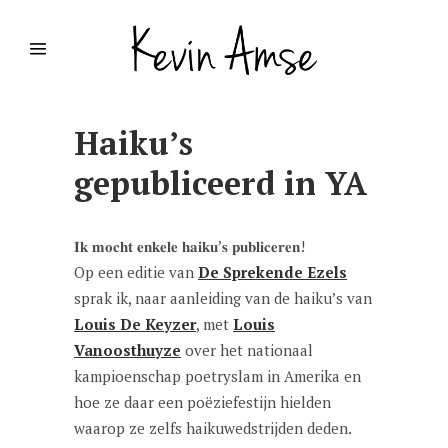
Haiku’s
gepubliceerd in YA
𝐈𝐤 𝐦𝐨𝐜𝐡𝐭 𝐞𝐧𝐤𝐞𝐥𝐞 𝐡𝐚𝐢𝐤𝐮’𝐬 𝐩𝐮𝐛𝐥𝐢𝐜𝐞𝐫𝐞𝐧!
Op een editie van
De Sprekende Ezels
sprak ik, naar aanleiding van de haiku’s van
Louis De Keyzer
, met
Louis
Vanoosthuyze
over het nationaal
kampioenschap poetryslam in Amerika en
hoe ze daar een poëziefestijn hielden
waarop ze zelfs haikuwedstrijden deden.