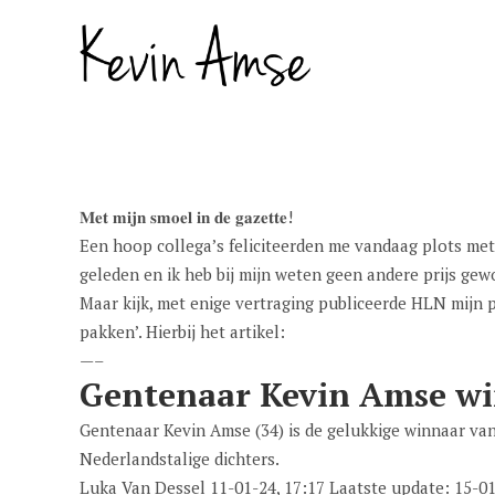
𝐌𝐞𝐭 𝐦𝐢𝐣𝐧 𝐬𝐦𝐨𝐞𝐥 𝐢𝐧 𝐝𝐞 𝐠𝐚𝐳𝐞𝐭𝐭𝐞!
Een hoop collega’s feliciteerden me vandaag plots met h
geleden en ik heb bij mijn weten geen andere prijs ge
Maar kijk, met enige vertraging publiceerde HLN mijn p
pakken’. Hierbij het artikel:
—–
Gentenaar Kevin Amse win
Gentenaar Kevin Amse (34) is de gelukkige winnaar van
Nederlandstalige dichters.
Luka Van Dessel
11-01-24, 17:17
Laatste update:
15-01