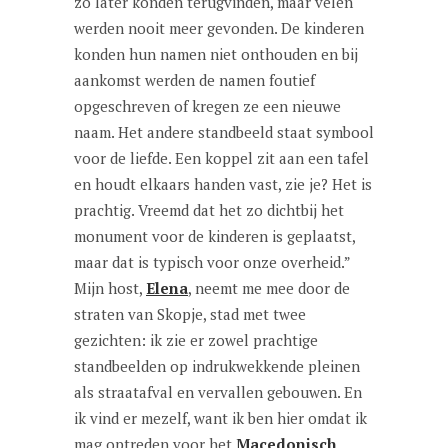
zo later konden terugvinden, maar velen
werden nooit meer gevonden. De kinderen
konden hun namen niet onthouden en bij
aankomst werden de namen foutief
opgeschreven of kregen ze een nieuwe
naam. Het andere standbeeld staat symbool
voor de liefde. Een koppel zit aan een tafel
en houdt elkaars handen vast, zie je? Het is
prachtig. Vreemd dat het zo dichtbij het
monument voor de kinderen is geplaatst,
maar dat is typisch voor onze overheid.”
Mijn host,
Elena
, neemt me mee door de
straten van Skopje, stad met twee
gezichten: ik zie er zowel prachtige
standbeelden op indrukwekkende pleinen
als straatafval en vervallen gebouwen. En
ik vind er mezelf, want ik ben hier omdat ik
mag optreden voor het
Macedonisch