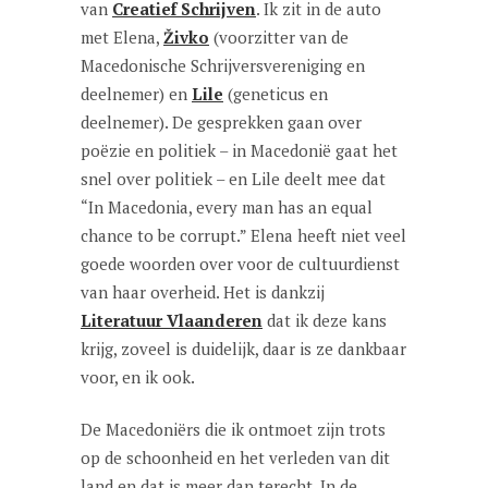
van
Creatief Schrijven
. Ik zit in de auto
met Elena,
Živko
(voorzitter van de
Macedonische Schrijversvereniging en
deelnemer) en
Lile
(geneticus en
deelnemer). De gesprekken gaan over
poëzie en politiek – in Macedonië gaat het
snel over politiek – en Lile deelt mee dat
“In Macedonia, every man has an equal
chance to be corrupt.” Elena heeft niet veel
goede woorden over voor de cultuurdienst
van haar overheid. Het is dankzij
Literatuur Vlaanderen
dat ik deze kans
krijg, zoveel is duidelijk, daar is ze dankbaar
voor, en ik ook.
De Macedoniërs die ik ontmoet zijn trots
op de schoonheid en het verleden van dit
land en dat is meer dan terecht. In de