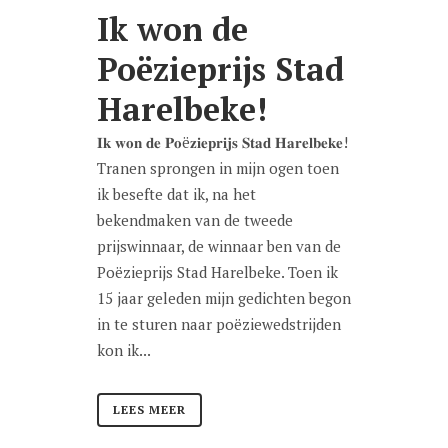
Ik won de
Poëzieprijs Stad
Harelbeke!
𝐈𝐤 𝐰𝐨𝐧 𝐝𝐞 𝐏𝐨ë𝐳𝐢𝐞𝐩𝐫𝐢𝐣𝐬 𝐒𝐭𝐚𝐝 𝐇𝐚𝐫𝐞𝐥𝐛𝐞𝐤𝐞!
Tranen sprongen in mijn ogen toen
ik besefte dat ik, na het
bekendmaken van de tweede
prijswinnaar, de winnaar ben van de
Poëzieprijs Stad Harelbeke. Toen ik
15 jaar geleden mijn gedichten begon
in te sturen naar poëziewedstrijden
kon ik...
LEES MEER