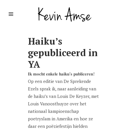
Haiku’s
gepubliceerd in
YA
𝐈𝐤 𝐦𝐨𝐜𝐡𝐭 𝐞𝐧𝐤𝐞𝐥𝐞 𝐡𝐚𝐢𝐤𝐮’𝐬 𝐩𝐮𝐛𝐥𝐢𝐜𝐞𝐫𝐞𝐧!
Op een editie van De Sprekende
Ezels sprak ik, naar aanleiding van
de haiku’s van Louis De Keyzer, met
Louis Vanoosthuyze over het
nationaal kampioenschap
poetryslam in Amerika en hoe ze
daar een poëziefestijn hielden