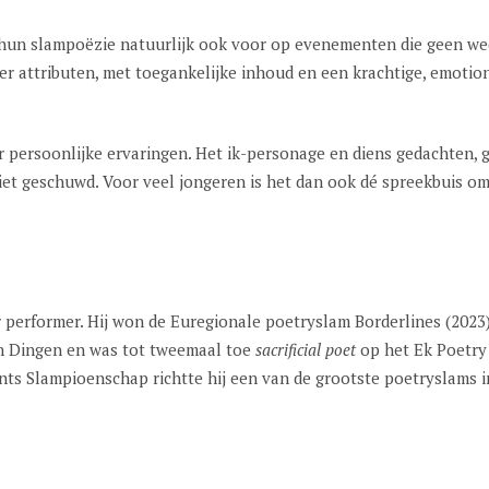
un slampoëzie natuurlijk ook voor op evenementen die geen wedst
er attributen, met toegankelijke inhoud en een krachtige, emoti
persoonlijke ervaringen. Het ik-personage en diens gedachten, g
niet geschuwd. Voor veel jongeren is het dan ook dé spreekbuis om
air performer. Hij won de Euregionale poetryslam Borderlines (2023
n Dingen en was tot tweemaal toe
sacrificial poet
op het Ek Poetry
nts Slampioenschap richtte hij een van de grootste poetryslams i